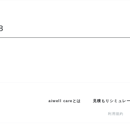
8
aiwell careとは
見積もりシミュレ
利用規約