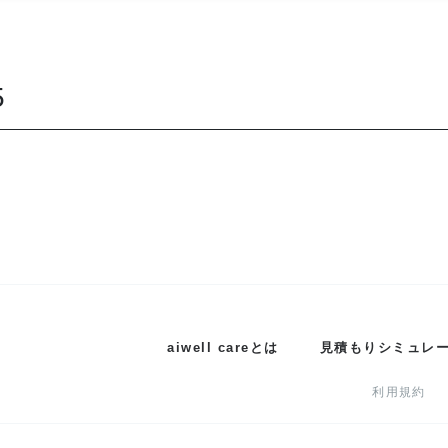
5
aiwell careとは
見積もりシミュレ
利用規約