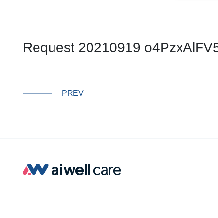
Request 20210919 o4PzxAlFV
PREV