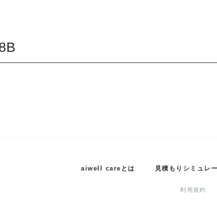
8B
aiwell careとは
見積もりシミュレ
利用規約