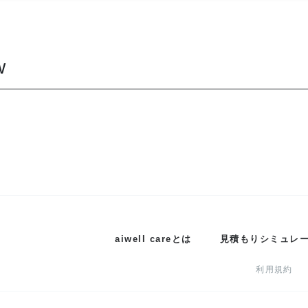
w
aiwell careとは
見積もりシミュレ
利用規約