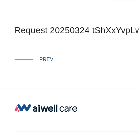
Request 20250324 tShXxYvpL
PREV