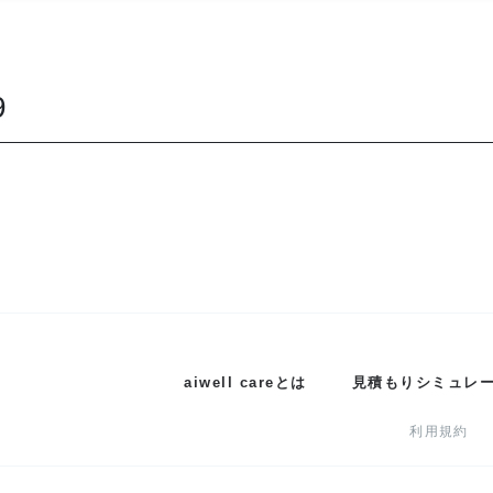
9
aiwell careとは
見積もりシミュレ
利用規約