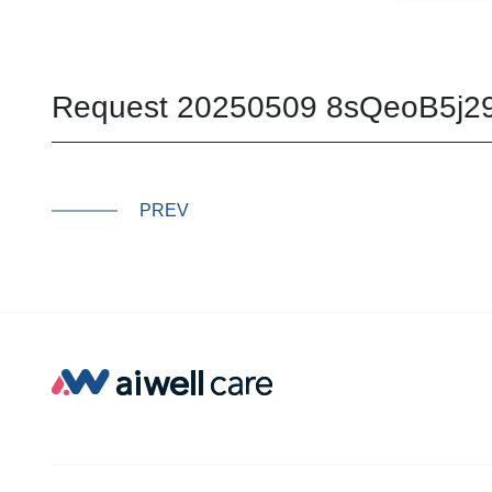
Request 20250509 8sQeoB5j2
PREV