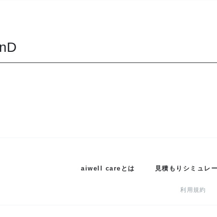
RnD
aiwell careとは
見積もりシミュレ
利用規約