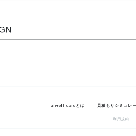
wGN
aiwell careとは
見積もりシミュレ
利用規約