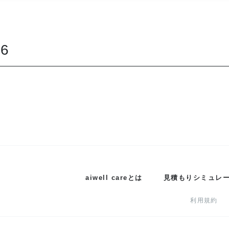
66
aiwell careとは
見積もりシミュレ
利用規約