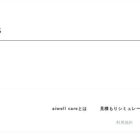
S
aiwell careとは
見積もりシミュレ
利用規約