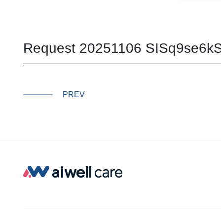
Request 20251106 SISq9se6k
PREV